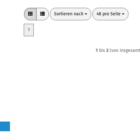
Sortieren nach
pro Seite
Sortieren nach
48 pro Seite
1
1
bis
2
(von insgesam