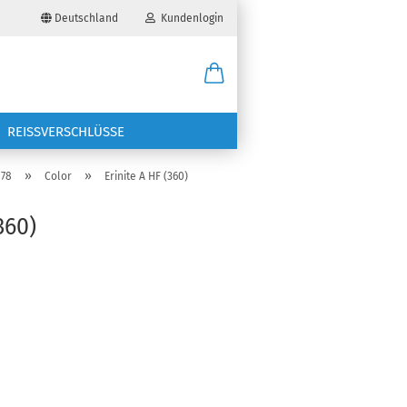
Deutschland
Kundenlogin
il
REISSVERSCHLÜSSE
wort
»
»
078
Color
Erinite A HF (360)
360)
erstellen
ort vergessen?