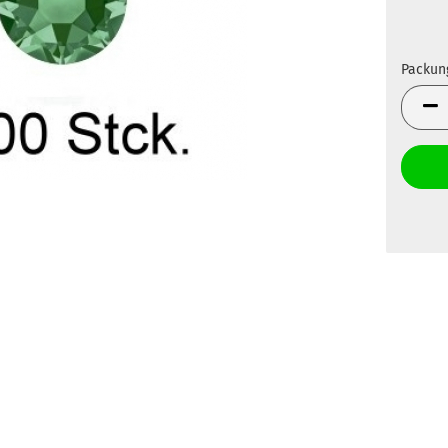
Packun
Packun