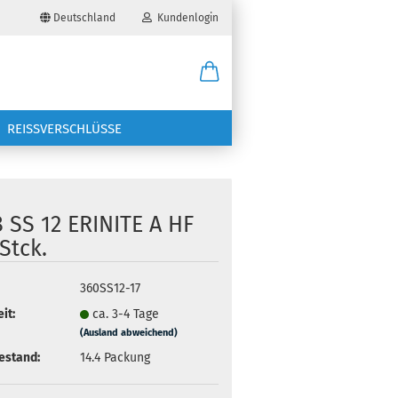
Deutschland
Kundenlogin
il
REISSVERSCHLÜSSE
wort
 SS 12 ERINITE A HF
Stck.
erstellen
360SS12-17
ort vergessen?
it:
ca. 3-4 Tage
(Ausland abweichend)
estand:
14.4
Packung