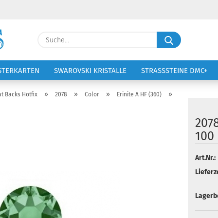
Lieferland
Suche...
E-Ma
STERKARTEN
SWAROVSKI KRISTALLE
STRASSSTEINE DMC+
VOLTIGIERANZÜGE
STICKEREI
Pass
»
»
»
»
at Backs Hotfix
2078
Color
Erinite A HF (360)
2078
100 
Konto 
Art.Nr.:
Passw
Lieferze
Lagerb