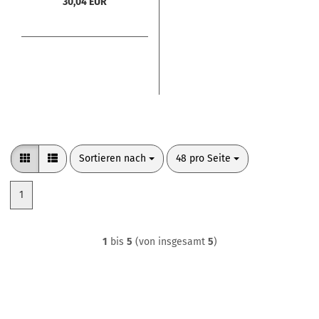
30,04 EUR
Sortieren nach
pro Seite
Sortieren nach
48 pro Seite
1
1
bis
5
(von insgesamt
5
)