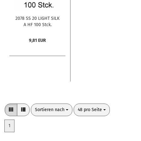
2078 SS 20 LIGHT SILK
A HF 100 Stck.
9,81 EUR
Sortieren nach
pro Seite
Sortieren nach
48 pro Seite
1