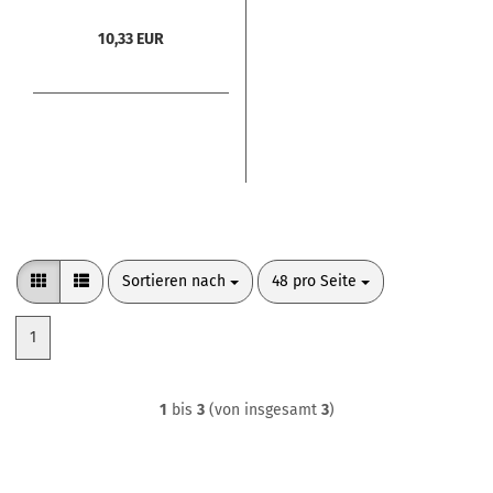
10,33 EUR
Sortieren nach
pro Seite
Sortieren nach
48 pro Seite
1
1
bis
3
(von insgesamt
3
)