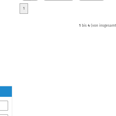
1
1
bis
4
(von insgesam