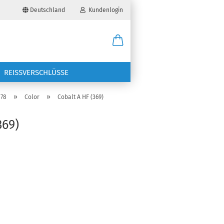
Deutschland
Kundenlogin
il
REISSVERSCHLÜSSE
wort
»
»
078
Color
Cobalt A HF (369)
369)
erstellen
ort vergessen?