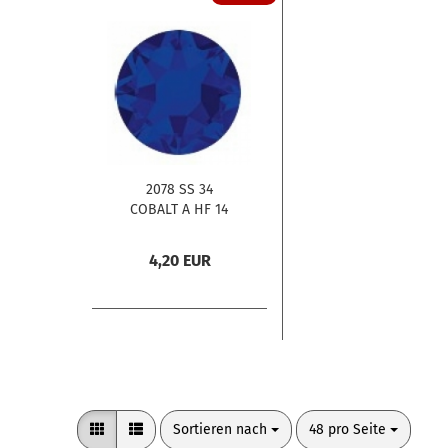
2078 SS 34
COBALT A HF 14
Stck.
4,20 EUR
Sortieren nach
pro Seite
Sortieren nach
48 pro Seite