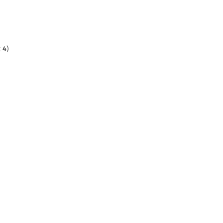
t
4
)