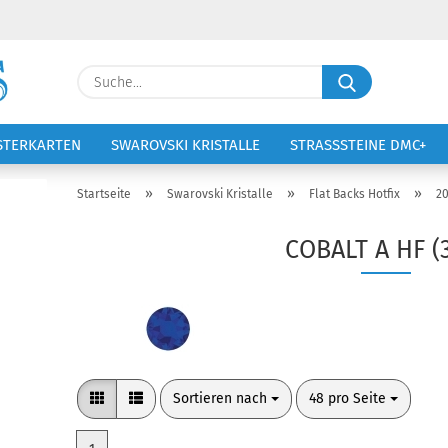
Lieferland
Suche...
E-Ma
STERKARTEN
SWAROVSKI KRISTALLE
STRASSSTEINE DMC+
VOLTIGIERANZÜGE
STICKEREI
Pass
»
»
»
Startseite
Swarovski Kristalle
Flat Backs Hotfix
2
COBALT A HF (
Konto 
Passw
Sortieren nach
pro Seite
Sortieren nach
48 pro Seite