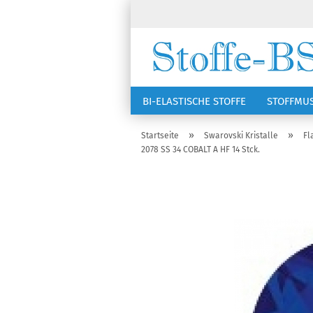
BI-ELASTISCHE STOFFE
STOFFMU
NÄHZUBEHÖR
RSG KAPPEN
»
»
Startseite
Swarovski Kristalle
Fl
2078 SS 34 COBALT A HF 14 Stck.