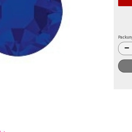
Packun
Packun