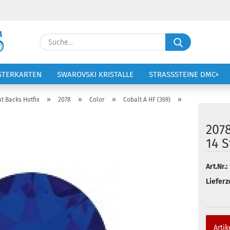
Lieferland
Suche...
E-Ma
STERKARTEN
SWAROVSKI KRISTALLE
STRASSSTEINE DMC+
VOLTIGIERANZÜGE
STICKEREI
Pass
»
»
»
»
at Backs Hotfix
2078
Color
Cobalt A HF (369)
207
14 S
Konto 
Art.Nr.:
Passw
Lieferze
Artik