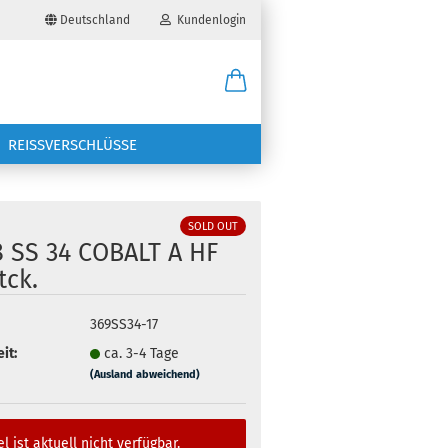
Deutschland
Kundenlogin
il
REISSVERSCHLÜSSE
wort
SOLD OUT
8 SS 34 COBALT A HF
tck.
erstellen
369SS34-17
ort vergessen?
it:
ca. 3-4 Tage
(Ausland abweichend)
el ist aktuell nicht verfügbar.