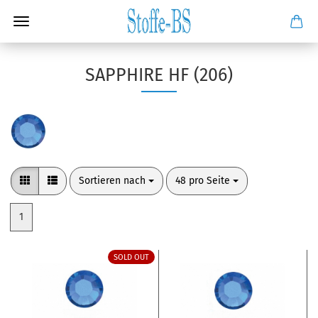
SAPPHIRE HF (206)
Sortieren nach
pro Seite
Sortieren nach
48 pro Seite
1
SOLD OUT