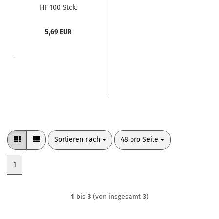
HF 100 Stck.
5,69 EUR
Sortieren nach
pro Seite
Sortieren nach
48 pro Seite
1
1
bis
3
(von insgesamt
3
)