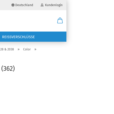
Deutschland
Kundenlogin
il
REISSVERSCHLÜSSE
wort
»
»
028 & 2038
Color
(362)
erstellen
ort vergessen?