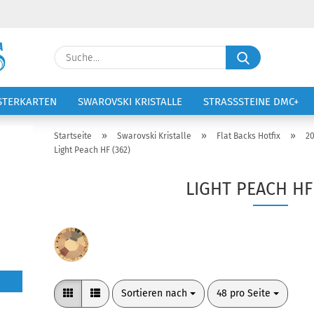
Lieferland
Suche...
E-Ma
STERKARTEN
SWAROVSKI KRISTALLE
STRASSSTEINE DMC+
VOLTIGIERANZÜGE
STICKEREI
Pass
»
»
»
Startseite
Swarovski Kristalle
Flat Backs Hotfix
2
Light Peach HF (362)
LIGHT PEACH HF 
Konto 
Passw
Sortieren nach
pro Seite
Sortieren nach
48 pro Seite