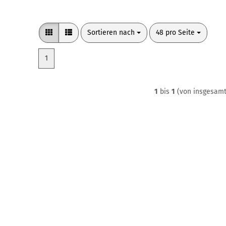
Sortieren nach
pro Seite
Sortieren nach
48 pro Seite
1
1
bis
1
(von insgesam