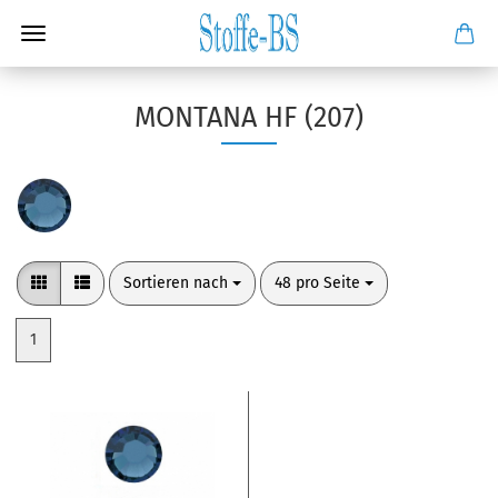
MONTANA HF (207)
Sortieren nach
pro Seite
Sortieren nach
48 pro Seite
1