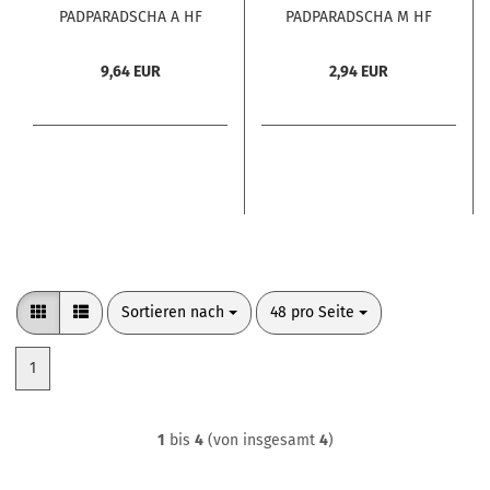
PADPARADSCHA A HF
PADPARADSCHA M HF
100 Stck.
10 Stck.
9,64 EUR
2,94 EUR
Sortieren nach
pro Seite
Sortieren nach
48 pro Seite
1
1
bis
4
(von insgesamt
4
)