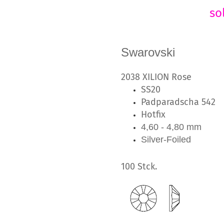
so
Swarovski
2038 XILION Rose
SS20
Padparadscha 542
Hotfix
4,60 - 4,80 mm
Silver-Foiled
100 Stck.