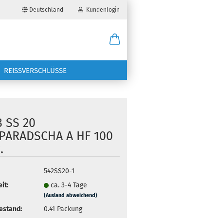
Deutschland
Kundenlogin
il
REISSVERSCHLÜSSE
wort
8 SS 20
PARADSCHA A HF 100
.
erstellen
ort vergessen?
542SS20-1
it:
ca. 3-4 Tage
(Ausland abweichend)
estand:
0.41
Packung