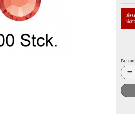
Diese
nicht
Packun
Packun