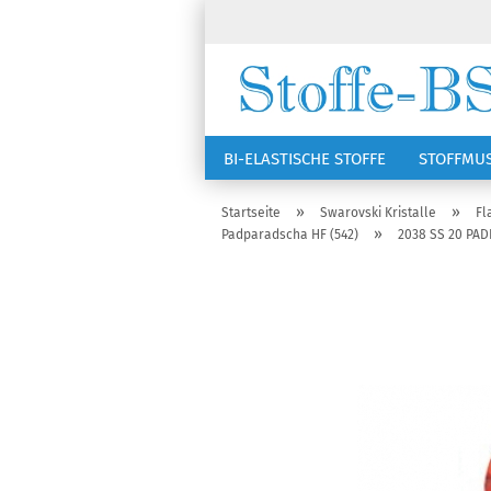
BI-ELASTISCHE STOFFE
STOFFMU
NÄHZUBEHÖR
RSG KAPPEN
»
»
Startseite
Swarovski Kristalle
Fl
»
Padparadscha HF (542)
2038 SS 20 PAD