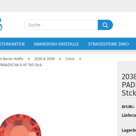
Lieferland
Suche...
E-Ma
STERKARTEN
SWAROVSKI KRISTALLE
STRASSSTEINE DMC+
VOLTIGIERANZÜGE
STICKEREI
Pass
»
»
»
at Backs Hotfix
2028 & 2038
Color
PARADSCHA A HF 100 Stck.
203
PAD
Stck
Konto 
Passw
Art.Nr.:
Lieferze
Lagerb