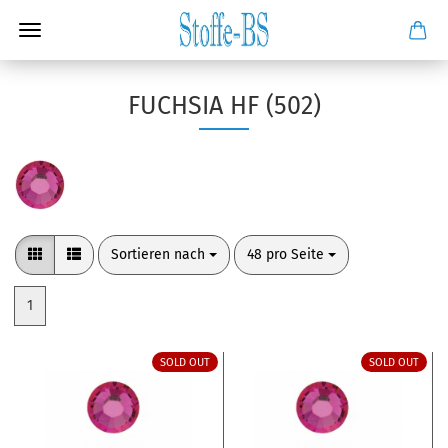
FUCHSIA HF (502)
Sortieren nach
pro Seite
Sortieren nach
48 pro Seite
1
SOLD OUT
SOLD OUT