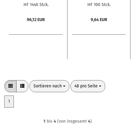
HF 1440 Stck.
HF 100 Stck.
96,12 EUR
9,64 EUR
Sortieren nach
pro Seite
Sortieren nach
48 pro Seite
1
1
bis
4
(von insgesamt
4
)