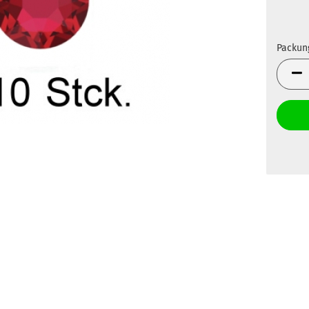
Packun
Packun