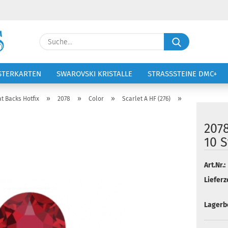
Lieferland
Suche...
E-Ma
STERKARTEN
SWAROVSKI KRISTALLE
STRASSSTEINE DMC+
VOLTIGIERANZÜGE
STICKEREI
Pass
»
»
»
»
at Backs Hotfix
2078
Color
Scarlet A HF (276)
207
10 S
Konto 
Art.Nr.:
Passw
Lieferze
Lagerb