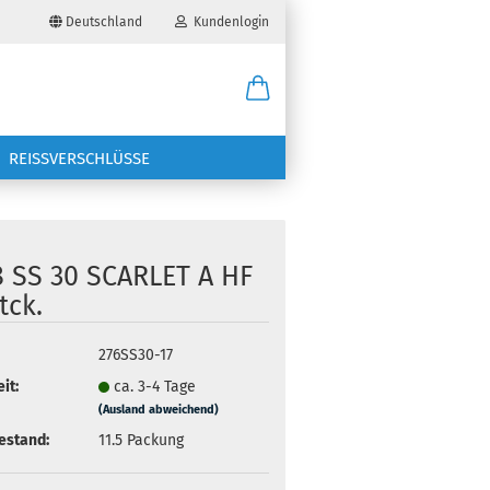
Deutschland
Kundenlogin
il
REISSVERSCHLÜSSE
wort
8 SS 30 SCARLET A HF
tck.
erstellen
276SS30-17
ort vergessen?
it:
ca. 3-4 Tage
(Ausland abweichend)
estand:
11.5
Packung