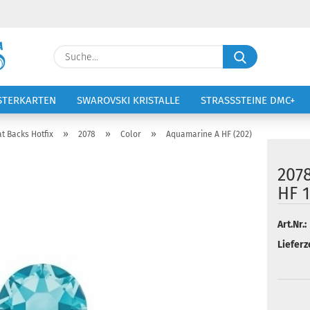
Lieferland
Suche...
E-Ma
STERKARTEN
SWAROVSKI KRISTALLE
STRASSSTEINE DMC+
VOLTIGIERANZÜGE
STICKEREI
Pass
»
»
»
at Backs Hotfix
2078
Color
Aquamarine A HF (202)
207
HF 1
Konto 
Art.Nr.:
Passw
Lieferze