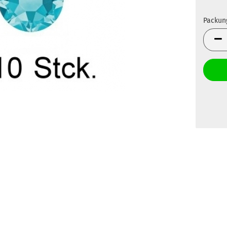
Packun
Packun