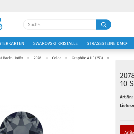
Lieferland
Suche...
E-Ma
STERKARTEN
SWAROVSKI KRISTALLE
STRASSSTEINE DMC+
VOLTIGIERANZÜGE
STICKEREI
Pass
»
»
»
»
at Backs Hotfix
2078
Color
Graphite A HF (253)
207
10 S
Konto 
Art.Nr.:
Passw
Lieferze
Artik