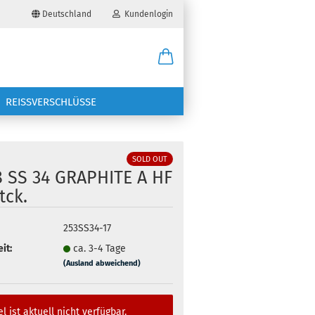
Deutschland
Kundenlogin
il
REISSVERSCHLÜSSE
wort
SOLD OUT
8 SS 34 GRAPHITE A HF
tck.
erstellen
253SS34-17
ort vergessen?
it:
ca. 3-4 Tage
(Ausland abweichend)
el ist aktuell nicht verfügbar.