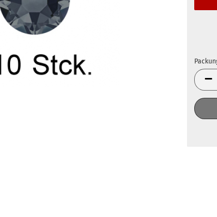
Packun
Packun