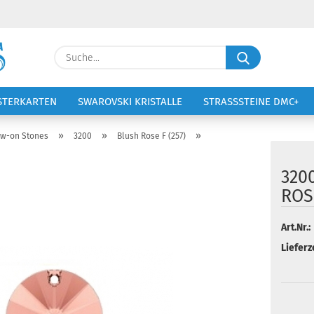
Lieferland
Suche...
E-Ma
STERKARTEN
SWAROVSKI KRISTALLE
STRASSSTEINE DMC+
VOLTIGIERANZÜGE
STICKEREI
Pass
»
»
»
w-on Stones
3200
Blush Rose F (257)
320
ROSE
Konto 
Art.Nr.:
Passw
Lieferze