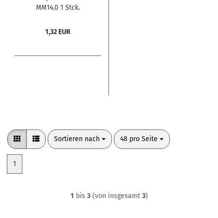
MM14,0 1 Stck.
1,32 EUR
Sortieren nach
pro Seite
Sortieren nach
48 pro Seite
1
1
bis
3
(von insgesamt
3
)