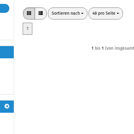
Sortieren nach
pro Seite
Sortieren nach
48 pro Seite
1
1
bis
1
(von insgesam