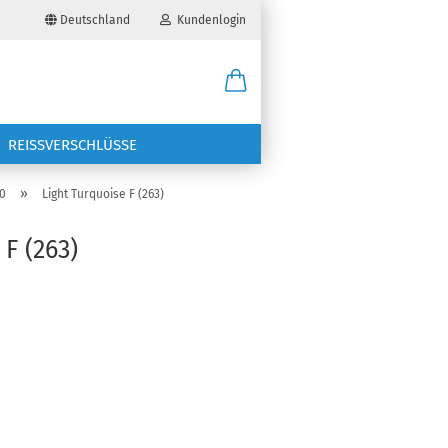
Deutschland
Kundenlogin
il
REISSVERSCHLÜSSE
wort
»
0
Light Turquoise F (263)
F (263)
erstellen
ort vergessen?