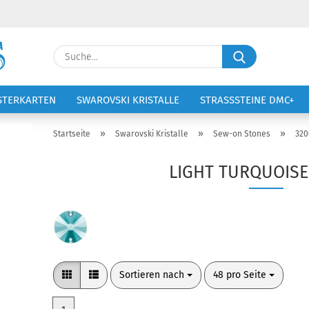
Lieferland
Suche...
E-Ma
STERKARTEN
SWAROVSKI KRISTALLE
STRASSSTEINE DMC+
VOLTIGIERANZÜGE
STICKEREI
Pass
»
»
»
Startseite
Swarovski Kristalle
Sew-on Stones
320
LIGHT TURQUOISE 
Konto 
Passw
Sortieren nach
pro Seite
Sortieren nach
48 pro Seite