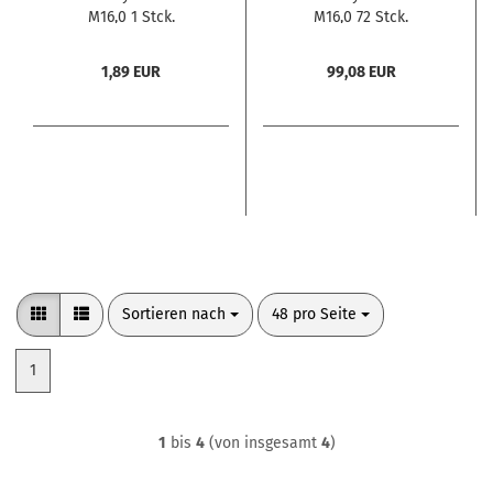
M16,0 1 Stck.
M16,0 72 Stck.
1,89 EUR
99,08 EUR
Sortieren nach
pro Seite
Sortieren nach
48 pro Seite
1
1
bis
4
(von insgesamt
4
)