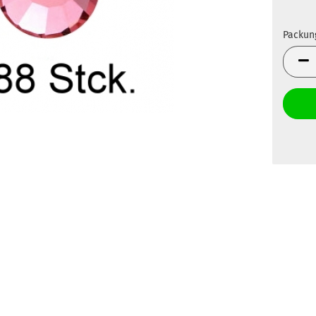
Packun
Packun