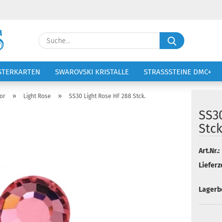
Lieferland
Suche...
E-Ma
STERKARTEN
SWAROVSKI KRISTALLE
STRASSSTEINE DMC+
VOLTIGIERANZÜGE
STICKEREI
Pass
»
»
or
Light Rose
SS30 Light Rose HF 288 Stck.
SS3
Stck
Konto 
Art.Nr.:
Lieferze
Passw
Lagerb