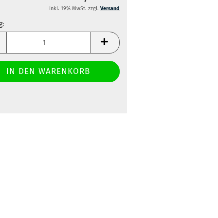
inkl. 19% MwSt. zzgl.
Versand
g:
g