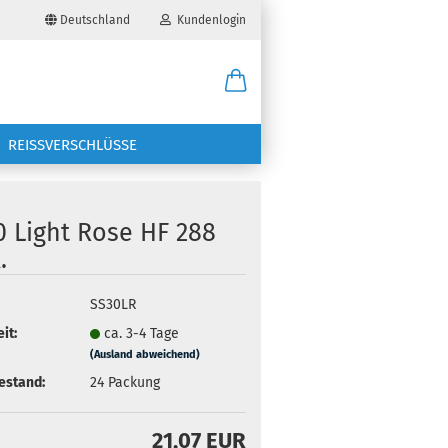
Deutschland
Kundenlogin
il
REISSVERSCHLÜSSE
wort
0 Light Rose HF 288
.
erstellen
SS30LR
it:
ca. 3-4 Tage
ort vergessen?
(Ausland abweichend)
estand:
24
Packung
21,07 EUR