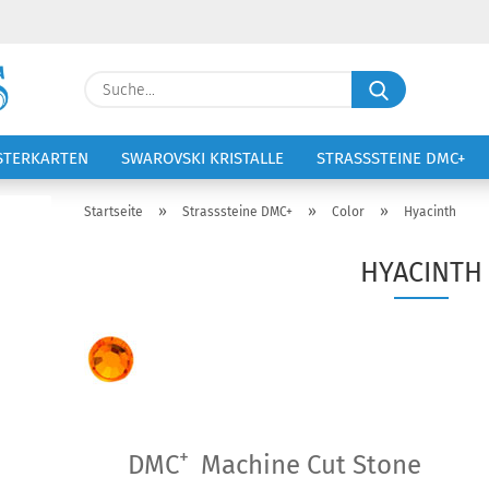
Lieferland
Suche...
E-Ma
STERKARTEN
SWAROVSKI KRISTALLE
STRASSSTEINE DMC+
VOLTIGIERANZÜGE
STICKEREI
Pass
»
»
»
Startseite
Strasssteine DMC+
Color
Hyacinth
HYACINTH
Konto 
Passw
+
DMC
Machine Cut Stone