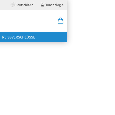
Deutschland
Kundenlogin
il
REISSVERSCHLÜSSE
wort
erstellen
ort vergessen?