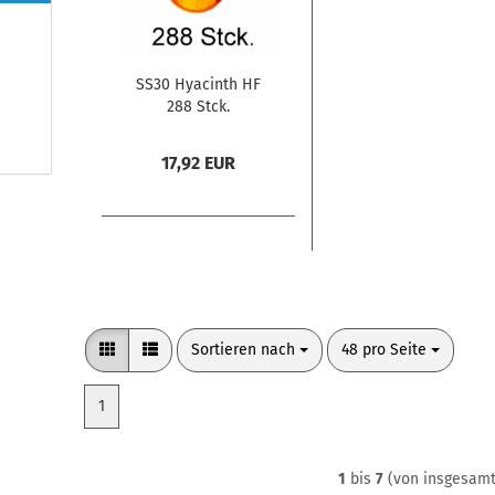
SS30 Hyacinth HF
288 Stck.
17,92 EUR
Sortieren nach
pro Seite
Sortieren nach
48 pro Seite
1
1
bis
7
(von insgesam