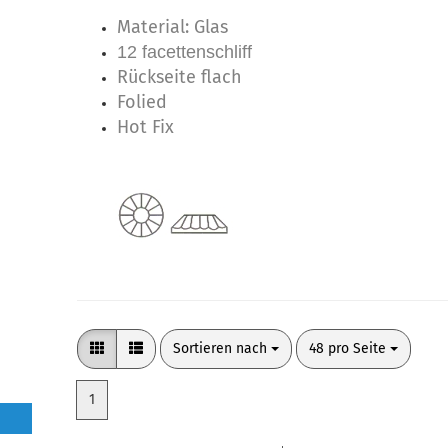
Material: Glas
12 facettenschliff
Rückseite flach
Folied
Hot Fix
Sortieren nach
pro Seite
Sortieren nach
48 pro Seite
1