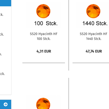
k.
SS20 Hyacinth HF
SS20 Hyacinth HF
ck.
100 Stck.
1440 Stck.
4,31 EUR
47,74 EUR
k.
ck.