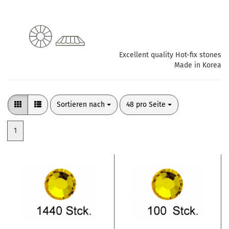
Excellent quality Hot-fix stones
Made in Korea
Sortieren nach
pro Seite
Sortieren nach
48 pro Seite
1