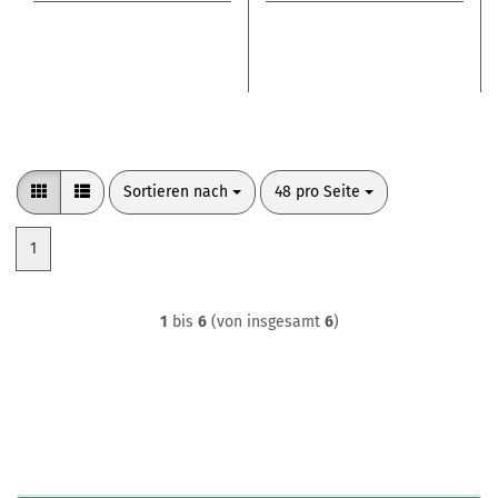
Sortieren nach
pro Seite
Sortieren nach
48 pro Seite
1
1
bis
6
(von insgesamt
6
)