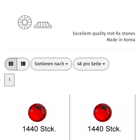
Excellent quality Hot-fix stones
Made in Korea
Sortieren nach
pro Seite
Sortieren nach
48 pro Seite
1