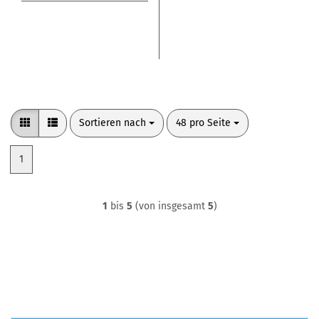
Sortieren nach
pro Seite
Sortieren nach
48 pro Seite
1
1
bis
5
(von insgesamt
5
)