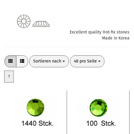
Excellent quality Hot-fix stones
Made in Korea
Sortieren nach
pro Seite
Sortieren nach
48 pro Seite
1