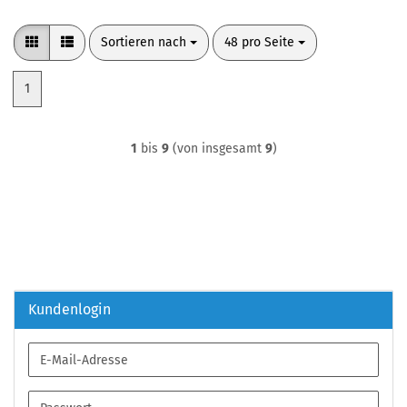
Sortieren nach
pro Seite
Sortieren nach
48 pro Seite
1
1
bis
9
(von insgesamt
9
)
Kundenlogin
E-
Mail-
Adresse