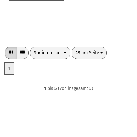
Sortieren nach
pro Seite
Sortieren nach
48 pro Seite
1
1
bis
5
(von insgesamt
5
)