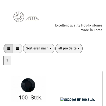
Excellent quality Hot-fix stones
Made in Korea
Sortieren nach
pro Seite
Sortieren nach
48 pro Seite
1