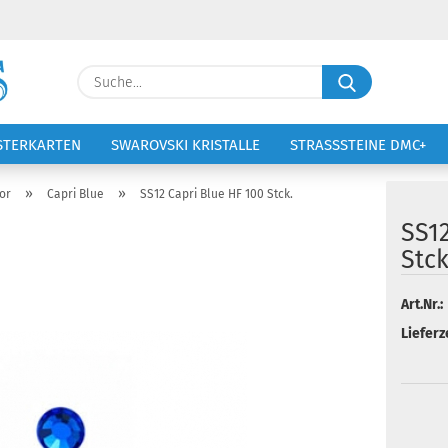
Lieferland
Suche...
E-Ma
STERKARTEN
SWAROVSKI KRISTALLE
STRASSSTEINE DMC+
VOLTIGIERANZÜGE
STICKEREI
Pass
»
»
or
Capri Blue
SS12 Capri Blue HF 100 Stck.
SS12
Stck
Konto 
Art.Nr.:
Lieferze
Passw