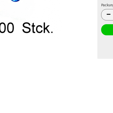
Packun
Packun