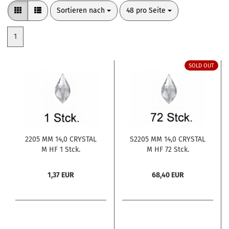
Sortieren nach
pro Seite
Sortieren nach
48 pro Seite
1
SOLD OUT
2205 MM 14,0 CRYSTAL
S2205 MM 14,0 CRYSTAL
M HF 1 Stck.
M HF 72 Stck.
1,37 EUR
68,40 EUR