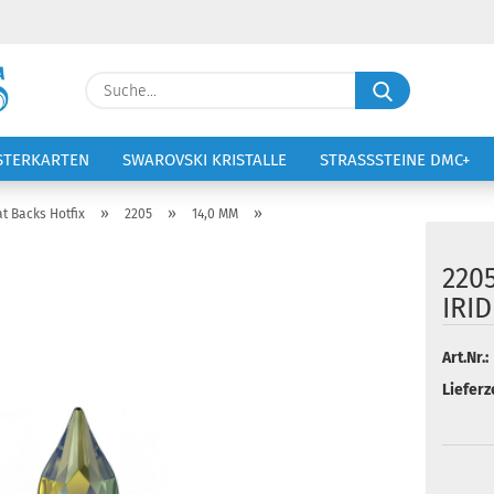
Lieferland
Suche...
E-Ma
STERKARTEN
SWAROVSKI KRISTALLE
STRASSSTEINE DMC+
VOLTIGIERANZÜGE
STICKEREI
Pass
»
»
»
at Backs Hotfix
2205
14,0 MM
220
IRID
Konto 
Art.Nr.:
Passw
Lieferze