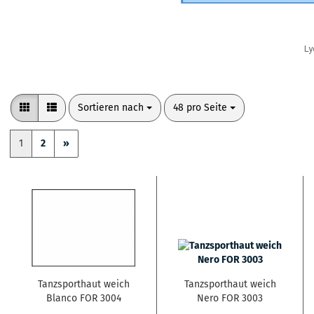
Ly
Sortieren nach
pro Seite
Sortieren nach
48 pro Seite
1
2
»
Tanzsporthaut weich
Tanzsporthaut weich
Blanco FOR 3004
Nero FOR 3003