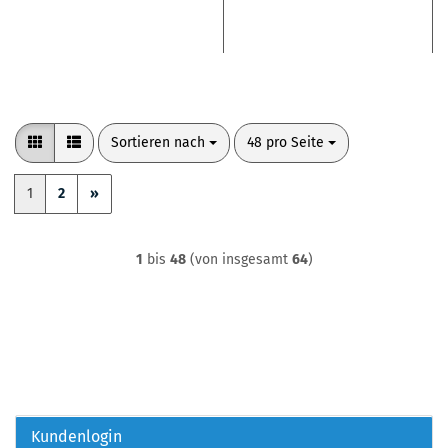
Sortieren nach
pro Seite
Sortieren nach
48 pro Seite
1
2
»
1
bis
48
(von insgesamt
64
)
Kundenlogin