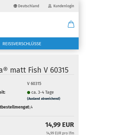
Deutschland
Kundenlogin
il
REISSVERSCHLÜSSE
wort
a® matt Fish V 60315
V 60315
erstellen
it:
ca. 3-4 Tage
(Ausland abweichend)
ort vergessen?
tbestellmenge:
0,4
14,99 EUR
14,99 EUR pro lfm