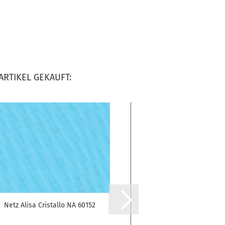
ARTIKEL GEKAUFT:
Netz Alisa Cristallo NA 60152
Holo Silber/Wei