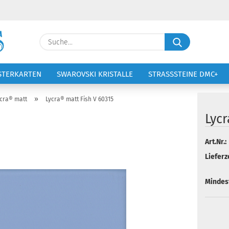
Lieferland
Suche...
E-Ma
STERKARTEN
SWAROVSKI KRISTALLE
STRASSSTEINE DMC+
VOLTIGIERANZÜGE
STICKEREI
Pass
»
cra® matt
Lycra® matt Fish V 60315
Lycr
Art.Nr.:
Konto 
Lieferze
Passw
Mindes