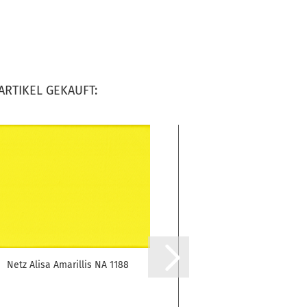
ARTIKEL GEKAUFT:
Netz Alisa Amarillis NA 1188
Lycra® matt Power Li
133