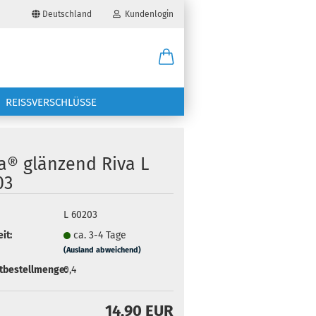
Deutschland
Kundenlogin
il
REISSVERSCHLÜSSE
wort
a® glänzend Riva L
03
erstellen
L 60203
it:
ca. 3-4 Tage
ort vergessen?
(Ausland abweichend)
tbestellmenge:
0,4
14,90 EUR