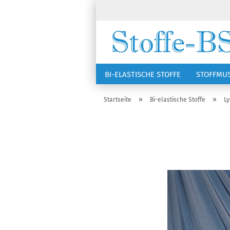
BI-ELASTISCHE STOFFE
STOFFMU
NÄHZUBEHÖR
RSG KAPPEN
»
»
Startseite
Bi-elastische Stoffe
Ly