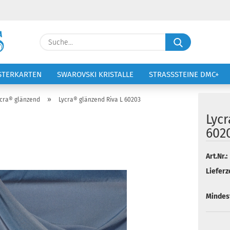
Lieferland
Suche...
E-Ma
STERKARTEN
SWAROVSKI KRISTALLE
STRASSSTEINE DMC+
VOLTIGIERANZÜGE
STICKEREI
Pass
»
cra® glänzend
Lycra® glänzend Riva L 60203
Lycr
602
Konto 
Art.Nr.:
Lieferze
Passw
Mindes