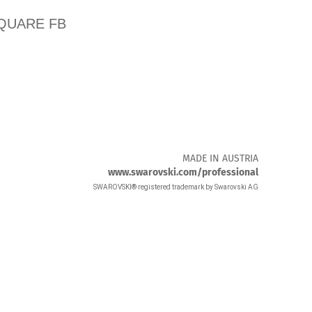
QUARE FB
MADE IN AUSTRIA
www.swarovski.com/professional
SWAROVSKI® registered trademark by Swarovski A
G