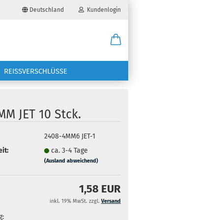
Deutschland
Kundenlogin
il
REISSVERSCHLÜSSE
wort
MM JET 10 Stck.
2408-4MM6 JET-1
erstellen
it:
ca. 3-4 Tage
(Ausland abweichend)
ort vergessen?
1,58 EUR
inkl. 19% MwSt. zzgl.
Versand
g: