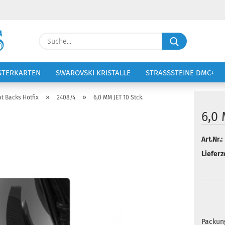
Lieferland
Suche...
E-Ma
STERKARTEN
SWAROVSKI KRISTALLE
STRASSSTEINE DMC+
VOLTIGIERANZÜGE
STICKEREI
Pass
»
»
at Backs Hotfix
2408/4
6,0 MM JET 10 Stck.
6,0 
Art.Nr.:
Konto 
Lieferze
Passw
Packun