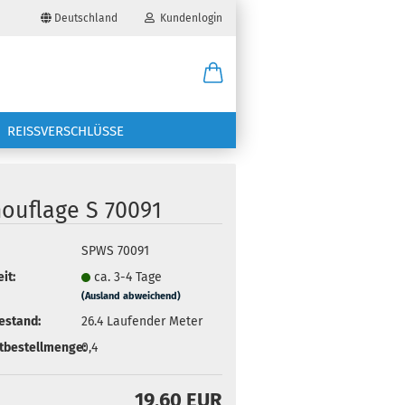
Deutschland
Kundenlogin
il
REISSVERSCHLÜSSE
wort
ouflage S 70091
SPWS 70091
erstellen
it:
ca. 3-4 Tage
(Ausland abweichend)
ort vergessen?
estand:
26.4
Laufender Meter
tbestellmenge:
0,4
19,60 EUR