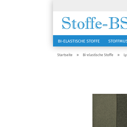
BI-ELASTISCHE STOFFE
STOFFMU
NÄHZUBEHÖR
RSG KAPPEN
»
»
Startseite
Bi-elastische Stoffe
L