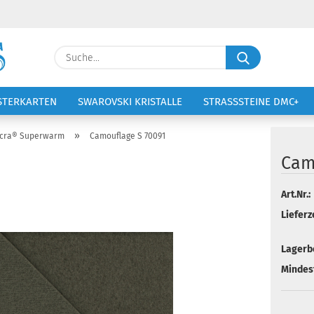
Lieferland
Suche...
E-Ma
STERKARTEN
SWAROVSKI KRISTALLE
STRASSSTEINE DMC+
VOLTIGIERANZÜGE
STICKEREI
Pass
»
ycra® Superwarm
Camouflage S 70091
Cam
Art.Nr.:
Konto 
Lieferze
Passw
Lagerb
Mindes