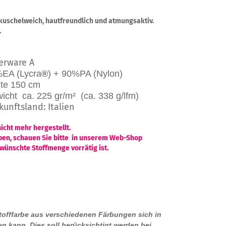
n kuschelweich, hautfreundlich und atmungsaktiv.
.
rware A
A (Lycra
®
) + 90%PA (Nylon)
e 150 cm
t ca. 225 gr/m² (ca. 338 g/lfm)
d: Italien
rd nicht mehr hergestellt.
ufgeben, schauen Sie bitte in unserem Web-Shop
wünschte Stoffmenge vorrätig ist.
Stofffarbe aus verschiedenen Färbungen sich in
n kann. Dies soll berücksichtigt werden bei