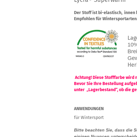
Der Stoff ist bi-elastisch, inne
Empfohlen für Wintersportarten
Lage
10%E
Breit
Gewich
Herkunftslan
Achtung! Diese Stofffarbe wi
Bevor Sie Ihre Bestellung a
unter „Lagerbestand“, ob die ge
ANWENDUNGEN
für Wintersport
Bitte beachten Sie, dass die 
einigen Nuancen unterscheide