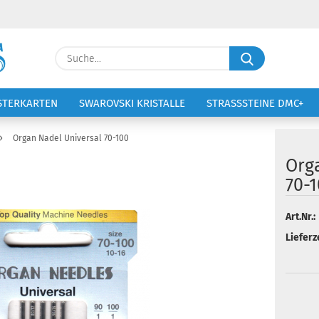
Lieferland
Suche...
E-Ma
STERKARTEN
SWAROVSKI KRISTALLE
STRASSSTEINE DMC+
VOLTIGIERANZÜGE
STICKEREI
Pass
»
Organ Nadel Universal 70-100
Org
70-
Konto 
Art.Nr.:
Lieferze
Passw