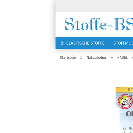
BI-ELASTISCHE STOFFE
STOFFMU
NÄHZUBEHÖR
RSG KAPPEN
»
»
Startseite
Nähzubehör
NADEL