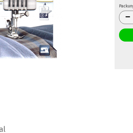
Packun
Packun
al