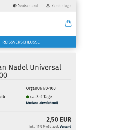
Deutschland
Kundenlogin
il
REISSVERSCHLÜSSE
wort
an Nadel Universal
100
erstellen
OrganUNI70-100
it:
ca. 3-4 Tage
ort vergessen?
(Ausland abweichend)
2,50 EUR
inkl. 19% MwSt. zzgl.
Versand