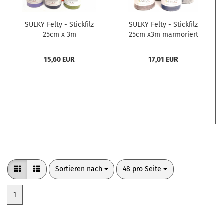
SULKY Felty - Stickfilz
SULKY Felty - Stickfilz
25cm x 3m
25cm x3m marmoriert
15,60 EUR
17,01 EUR
Sortieren nach
pro Seite
Sortieren nach
48 pro Seite
1