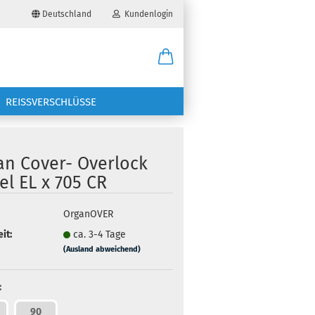
Deutschland
Kundenlogin
il
REISSVERSCHLÜSSE
wort
an Cover- Overlock
l EL x 705 CR
erstellen
OrganOVER
it:
ca. 3-4 Tage
ort vergessen?
(Ausland abweichend)
:
90