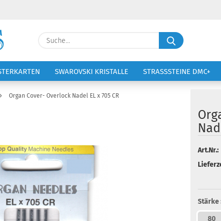
Lieferland
Suche...
E-Ma
STERKARTEN
SWAROVSKI KRISTALLE
STRASSSTEINE DMC+
VOLTIGIERANZÜGE
STICKEREI
Pass
»
Organ Cover- Overlock Nadel EL x 705 CR
Org
Nade
Konto 
Art.Nr.:
Lieferze
Passw
Stärke 
80