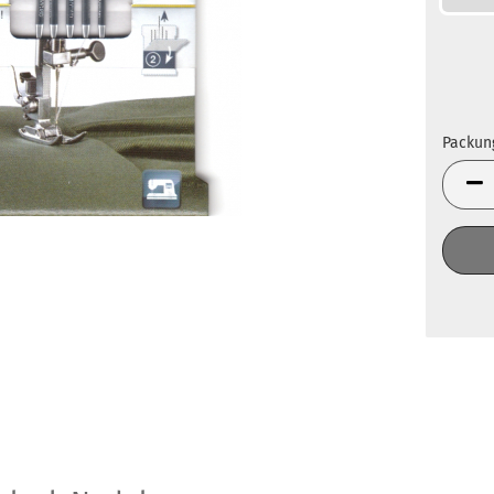
Packun
Packun