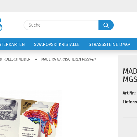
Lieferland
Suche...
E-Ma
STERKARTEN
SWAROVSKI KRISTALLE
STRASSSTEINE DMC+
VOLTIGIERANZÜGE
STICKEREI
Pass
»
& ROLLSCHNEIDER
MADEIRA GARNSCHEREN MGS9477
MAD
MGS
Konto 
Art.Nr.:
Lieferze
Passw