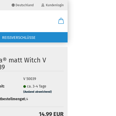
Deutschland
Kundenlogin
il
REISSVERSCHLÜSSE
wort
ra® matt Witch V
39
erstellen
V 50039
it:
ca. 3-4 Tage
ort vergessen?
(Ausland abweichend)
tbestellmenge:
0,4
14,99 EUR