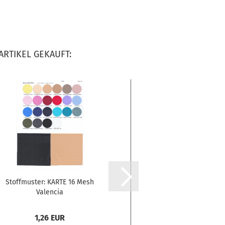
ARTIKEL GEKAUFT:
Stoffmuster: KARTE 16 Mesh
Stoffmuster: KARTE 
Valencia
Lycra®
1,26 EUR
1,26 EU