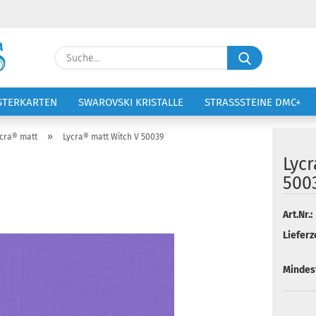
Lieferland
Suche...
E-Ma
STERKARTEN
SWAROVSKI KRISTALLE
STRASSSTEINE DMC+
VOLTIGIERANZÜGE
STICKEREI
Pass
»
cra® matt
Lycra® matt Witch V 50039
Lyc
500
Konto 
Art.Nr.:
Lieferze
Passw
Mindes