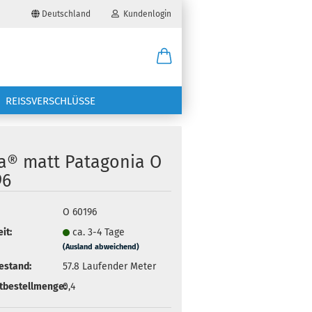
Deutschland
Kundenlogin
il
REISSVERSCHLÜSSE
wort
ra® matt Patagonia O
96
erstellen
O 60196
it:
ca. 3-4 Tage
ort vergessen?
(Ausland abweichend)
estand:
57.8
Laufender Meter
tbestellmenge:
0,4