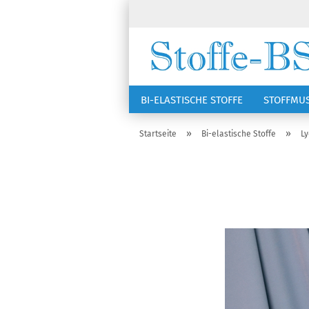
BI-ELASTISCHE STOFFE
STOFFMU
NÄHZUBEHÖR
RSG KAPPEN
»
»
Startseite
Bi-elastische Stoffe
Ly