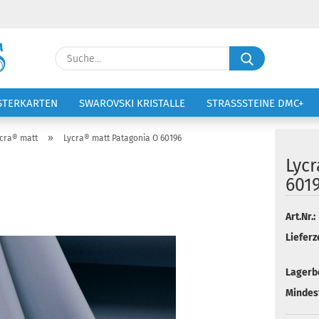
Lieferland
Suche...
E-Ma
STERKARTEN
SWAROVSKI KRISTALLE
STRASSSTEINE DMC+
VOLTIGIERANZÜGE
STICKEREI
Pass
»
cra® matt
Lycra® matt Patagonia O 60196
Lyc
601
Konto 
Art.Nr.:
Lieferze
Passw
Lagerb
Mindes