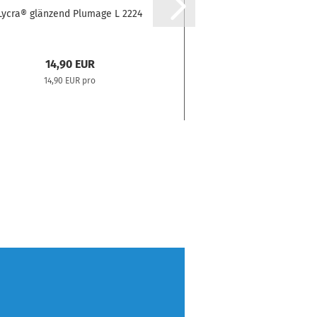
Lycra® glänzend Plumage L 2224
Lycra® matt Trop
14,90 EUR
14,90 E
14,90 EUR pro
14,90 EUR pro