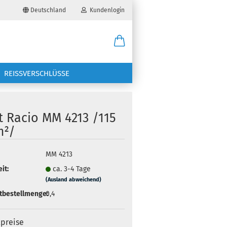
Deutschland
Kundenlogin
il
REISSVERSCHLÜSSE
wort
t Racio MM 4213 /115
m²/
erstellen
MM 4213
it:
ca. 3-4 Tage
ort vergessen?
(Ausland abweichend)
tbestellmenge:
0,4
lpreise