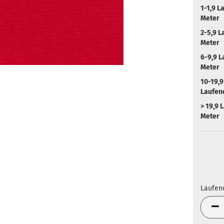
1-1,9 L
Meter
2-5,9 L
Meter
6-9,9 
Meter
10-19,9
Laufen
> 19,9 
Meter
Laufen
Laufen
Meter