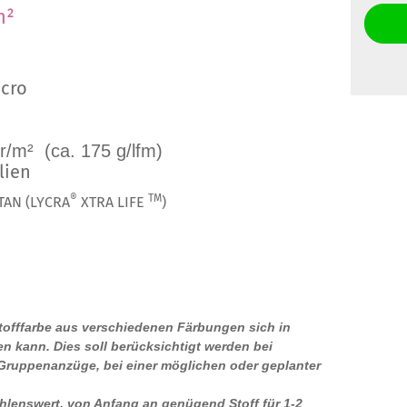
m²
cro
r/m² (ca. 175 g/lfm)
lien
®
TM
TAN (LYCRA
XTRA LIFE
)
Stofffarbe aus verschiedenen Färbungen sich in
n kann. Dies soll berücksichtigt werden bei
 Gruppenanzüge, bei einer möglichen oder geplanter
ehlenswert, von Anfang an genügend Stoff für 1-2