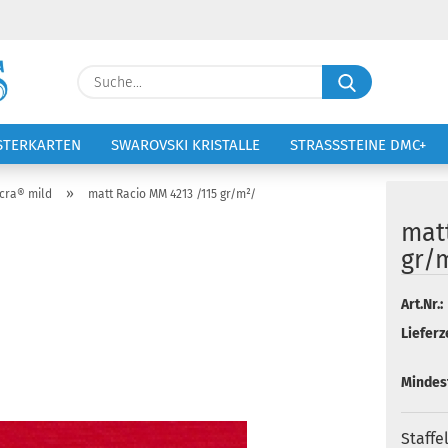
Lieferland
Suche...
E-Ma
STERKARTEN
SWAROVSKI KRISTALLE
STRASSSTEINE DMC+
VOLTIGIERANZÜGE
STICKEREI
Pass
»
cra® mild
matt Racio MM 4213 /115 gr/m²/
mat
gr/
Konto 
Art.Nr.:
Lieferze
Passw
Mindes
Staffe