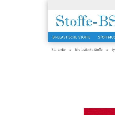
BI-ELASTISCHE STOFFE
STOFFMU
NÄHZUBEHÖR
RSG KAPPEN
»
»
Startseite
Bi-elastische Stoffe
Ly