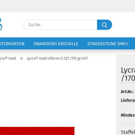
Lieferland
Suche...
E-Ma
STERKARTEN
SWAROVSKI KRISTALLE
STRASSSTEINE DMC+
VOLTIGIERANZÜGE
STICKEREI
Pass
»
cra® matt
Lycra® matt Inferno O 321 /170 gr/m²/
Lycr
/17
Konto 
Art.Nr.:
Lieferze
Passw
Mindes
Staffe