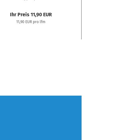
Ihr Preis 11,90 EUR
Ihr Preis 11,
11,90 EUR pro lfm
11,90 EUR pro