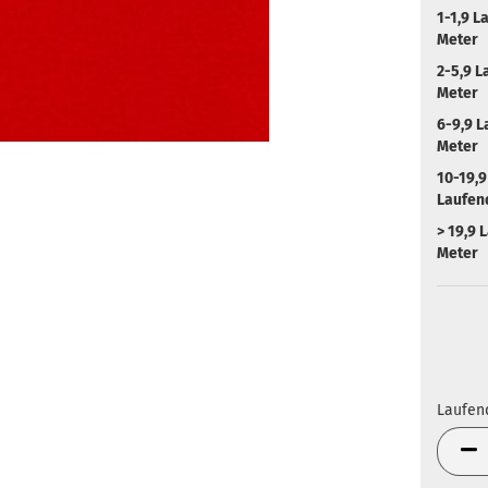
1-1,9 L
Meter
2-5,9 L
Meter
6-9,9 
Meter
10-19,9
Laufen
> 19,9 
Meter
Laufen
Laufen
Meter