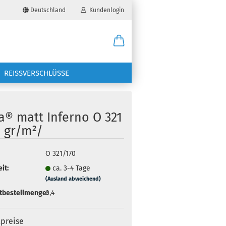
Deutschland
Kundenlogin
il
REISSVERSCHLÜSSE
wort
a® matt Inferno O 321
0 gr/m²/
erstellen
O 321/170
it:
ca. 3-4 Tage
ort vergessen?
(Ausland abweichend)
tbestellmenge:
0,4
lpreise