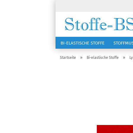
BI-ELASTISCHE STOFFE
STOFFMU
NÄHZUBEHÖR
RSG KAPPEN
»
»
Startseite
Bi-elastische Stoffe
Ly