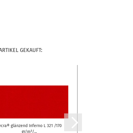
ARTIKEL GEKAUFT:
ycra® glänzend Inferno L 321 /170
Lycra® glänzend Peon
gr/m²/...
gr/m²/...