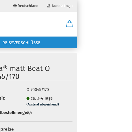
Deutschland
Kundenlogin
il
REISSVERSCHLÜSSE
wort
ra® matt Beat O
45/170
erstellen
O 70045/170
it:
ca. 3-4 Tage
ort vergessen?
(Ausland abweichend)
tbestellmenge:
0,4
lpreise