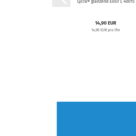
Lycra® glänzend Elisir L 40015
14,90 EUR
14,90 EUR pro lfm