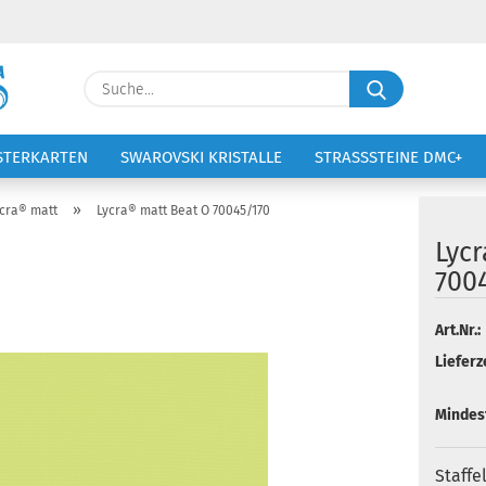
Lieferland
Suche...
E-Ma
STERKARTEN
SWAROVSKI KRISTALLE
STRASSSTEINE DMC+
VOLTIGIERANZÜGE
STICKEREI
Pass
»
cra® matt
Lycra® matt Beat O 70045/170
Lyc
700
Konto 
Art.Nr.:
Lieferze
Passw
Mindes
Staffe