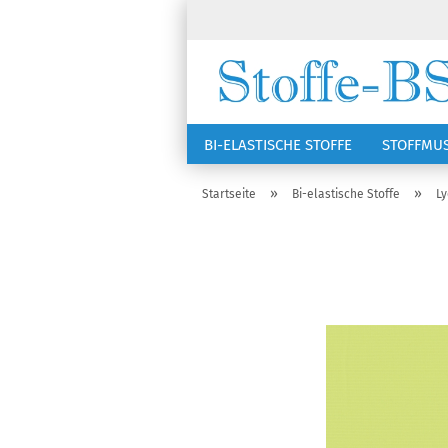
BI-ELASTISCHE STOFFE
STOFFMU
NÄHZUBEHÖR
RSG KAPPEN
»
»
Startseite
Bi-elastische Stoffe
Ly