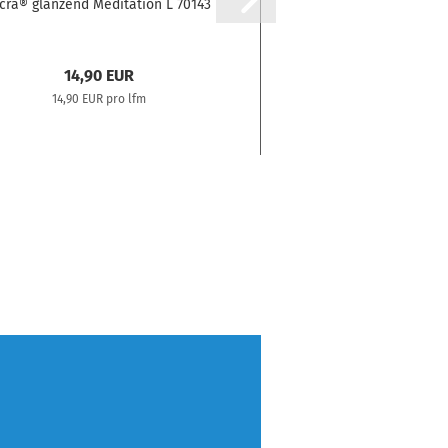
cra® glänzend Meditation L 70143
14,90 EUR
14,90 EUR pro lfm