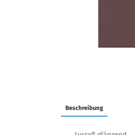
Beschreibung
Lycra®
glänzend