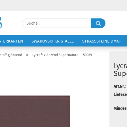
Lieferland
Suche...
E-Ma
STERKARTEN
SWAROVSKI KRISTALLE
STRASSSTEINE DMC+
VOLTIGIERANZÜGE
STICKEREI
Pass
»
cra® glänzend
Lycra® glänzend Supernatural L 50019
Lyc
Sup
Konto 
Art.Nr.:
Lieferze
Passw
Mindes