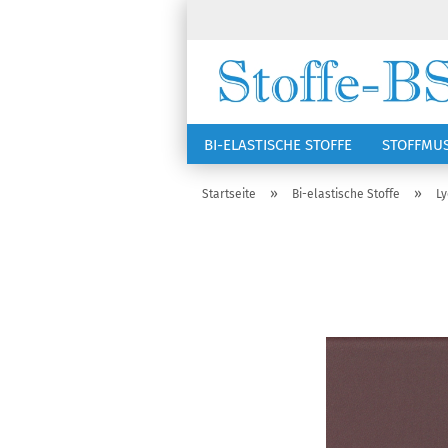
BI-ELASTISCHE STOFFE
STOFFMU
NÄHZUBEHÖR
RSG KAPPEN
»
»
Startseite
Bi-elastische Stoffe
Ly