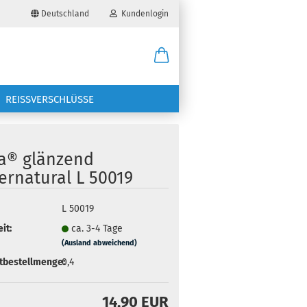
Deutschland
Kundenlogin
il
REISSVERSCHLÜSSE
wort
ra® glänzend
ernatural L 50019
erstellen
L 50019
it:
ca. 3-4 Tage
ort vergessen?
(Ausland abweichend)
tbestellmenge:
0,4
14,90 EUR