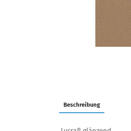
Beschreibung
Lycra® glänzend