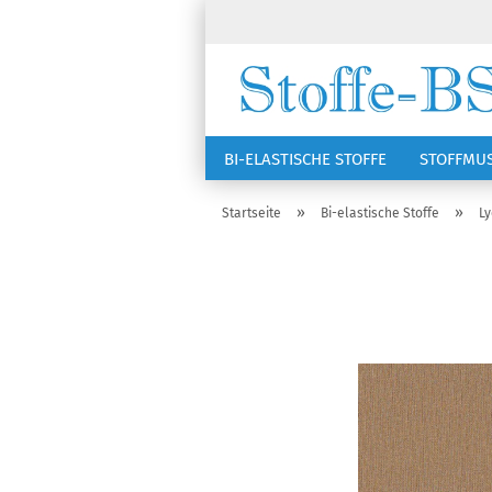
BI-ELASTISCHE STOFFE
STOFFMU
NÄHZUBEHÖR
RSG KAPPEN
»
»
Startseite
Bi-elastische Stoffe
Ly