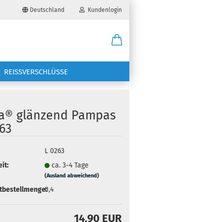
Deutschland
Kundenlogin
il
REISSVERSCHLÜSSE
wort
ra® glänzend Pampas
63
erstellen
L 0263
it:
ca. 3-4 Tage
ort vergessen?
(Ausland abweichend)
tbestellmenge:
0,4
14,90 EUR