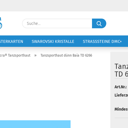
Lieferland
Suche...
E-Ma
STERKARTEN
SWAROVSKI KRISTALLE
STRASSSTEINE DMC+
VOLTIGIERANZÜGE
STICKEREI
Pass
»
cra® Tanzsporthaut
Tanzsporthaut dünn Baia TD 6266
Tan
TD 
Konto 
Art.Nr.:
Lieferze
Passw
Mindes