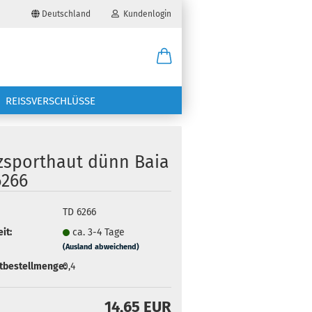
Deutschland
Kundenlogin
il
REISSVERSCHLÜSSE
wort
zsporthaut dünn Baia
6266
erstellen
TD 6266
it:
ca. 3-4 Tage
ort vergessen?
(Ausland abweichend)
tbestellmenge:
0,4
14,65 EUR