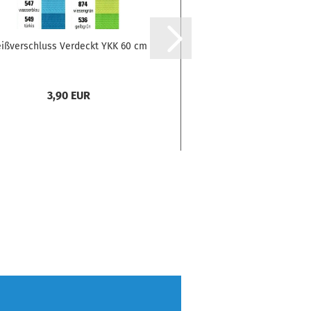
ißverschluss Verdeckt YKK 60 cm
Lycra® matt Blu C
3,90 EUR
14,90 E
14,90 EUR pro