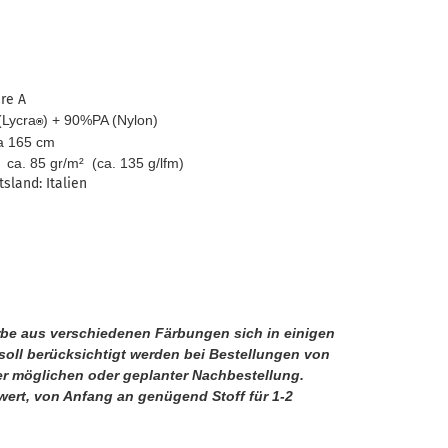
e A
ycra
) + 90%PA (Nylon)
®
165 cm
85 gr/m² (ca. 135 g/lfm)
nd: Italien
arbe aus verschiedenen Färbungen sich in einigen
oll berücksichtigt werden bei Bestellungen von
er möglichen oder geplanter Nachbestellung.
wert, von Anfang an genügend Stoff für 1-2