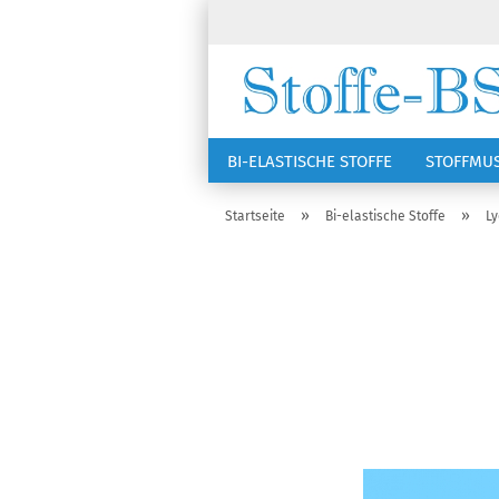
BI-ELASTISCHE STOFFE
STOFFMU
NÄHZUBEHÖR
RSG KAPPEN
»
»
Startseite
Bi-elastische Stoffe
Ly