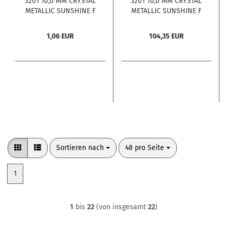
3201 10,0 MM CRYSTAL
3201 10,0 MM CRYSTAL
METALLIC SUNSHINE F
METALLIC SUNSHINE F
1 Stck.
144 Stck.
1,06 EUR
104,35 EUR
Sortieren nach
pro Seite
Sortieren nach
48 pro Seite
1
1
bis
22
(von insgesamt
22
)