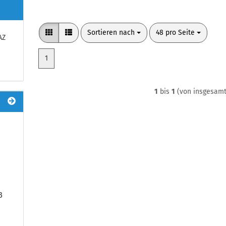
Sortieren nach
pro Seite
Sortieren nach
48 pro Seite
AZ
1
1
bis
1
(von insgesam
3