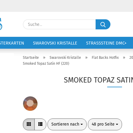
Lieferland
Suche...
E-Ma
STERKARTEN
SWAROVSKI KRISTALLE
STRASSSTEINE DMC+
VOLTIGIERANZÜGE
STICKEREI
Pass
»
»
»
Startseite
Swarovski Kristalle
Flat Backs Hotfix
2
Smoked Topaz Satin HF (220)
SMOKED TOPAZ SATIN
Konto 
Passw
Sortieren nach
pro Seite
Sortieren nach
48 pro Seite