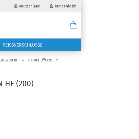
Deutschland
Kundenlogin
il
REISSVERSCHLÜSSE
wort
»
»
028 & 2038
Colors Effects
 HF (200)
erstellen
ort vergessen?