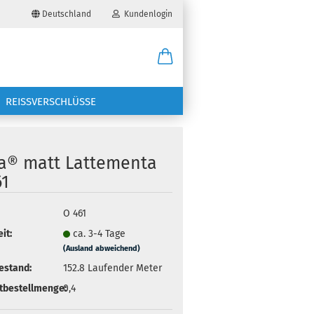
Deutschland
Kundenlogin
il
REISSVERSCHLÜSSE
wort
ra® matt Lattementa
61
erstellen
O 461
it:
ca. 3-4 Tage
ort vergessen?
(Ausland abweichend)
estand:
152.8
Laufender Meter
tbestellmenge:
0,4