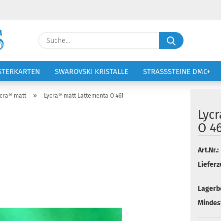
Lieferland
Suche...
E-Ma
STERKARTEN
SWAROVSKI KRISTALLE
STRASSSTEINE DMC+
VOLTIGIERANZÜGE
STICKEREI
Pass
»
cra® matt
Lycra® matt Lattementa O 461
Lyc
O 4
Konto 
Art.Nr.:
Lieferze
Passw
Lagerb
Mindes