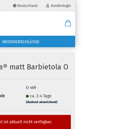
Deutschland
Kundenlogin
il
REISSVERSCHLÜSSE
wort
ra® matt Barbietola O
erstellen
O 469
it:
ca. 3-4 Tage
ort vergessen?
(Ausland abweichend)
el ist aktuell nicht verfügbar.