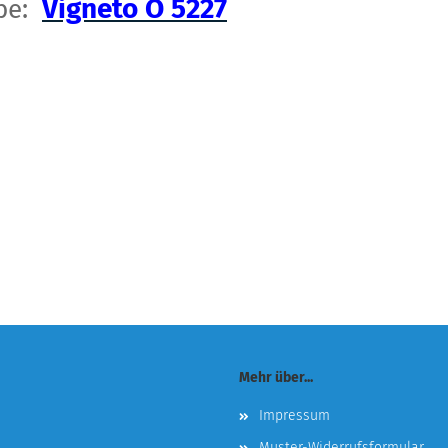
Vigneto O 5227
rbe:
Mehr über...
Impressum
Muster-Widerrufsformular