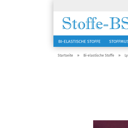
BI-ELASTISCHE STOFFE
STOFFMU
NÄHZUBEHÖR
RSG KAPPEN
»
»
Startseite
Bi-elastische Stoffe
Ly